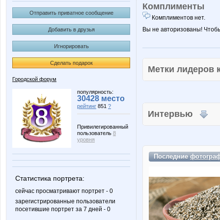
Комплименты
Отправить приватное сообщение
Комплиментов нет.
Вы не авторизованы! Чтоб
Добавить в друзья
Игнорировать
Сделать подарок
Метки лидеров
Городской форум
популярность:
30428 место
рейтинг
851
?
Интервью
Привилегированный
пользователь
8
уровня
Последние
фотогра
Статистика портрета:
сейчас просматривают портрет - 0
зарегистрированные пользователи
посетившие портрет за 7 дней - 0